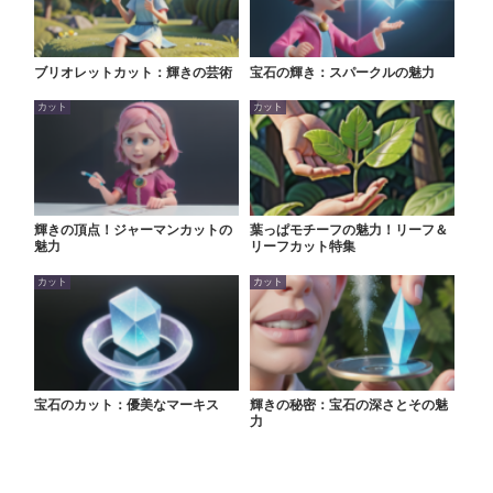
ブリオレットカット：輝きの芸術
宝石の輝き：スパークルの魅力
カット
カット
輝きの頂点！ジャーマンカットの
葉っぱモチーフの魅力！リーフ＆
魅力
リーフカット特集
カット
カット
宝石のカット：優美なマーキス
輝きの秘密：宝石の深さとその魅
力