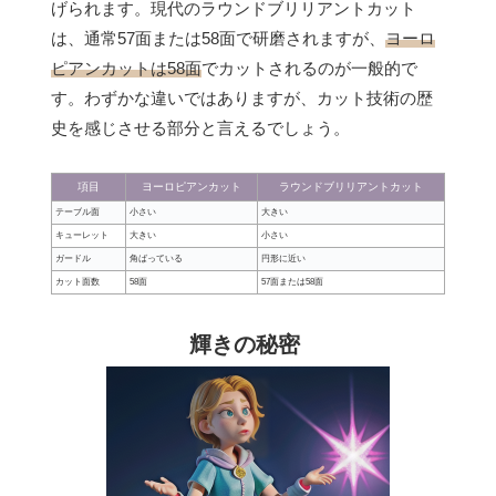
げられます。現代のラウンドブリリアントカット
は、通常57面または58面で研磨されますが、
ヨーロ
ピアンカットは58面
でカットされるのが一般的で
す。わずかな違いではありますが、カット技術の歴
史を感じさせる部分と言えるでしょう。
項目
ヨーロピアンカット
ラウンドブリリアントカット
テーブル面
小さい
大きい
キューレット
大きい
小さい
ガードル
角ばっている
円形に近い
カット面数
58面
57面または58面
輝きの秘密