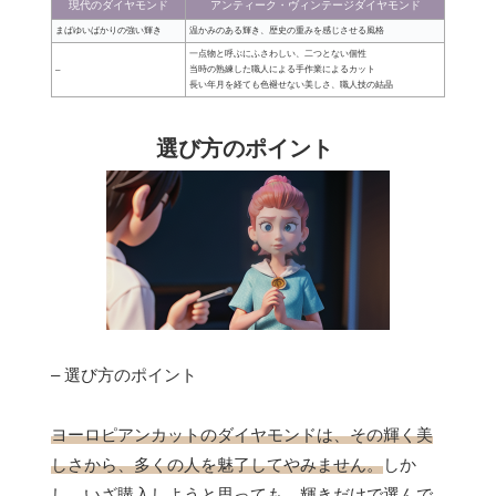
現代のダイヤモンド
アンティーク・ヴィンテージダイヤモンド
まばゆいばかりの強い輝き
温かみのある輝き、歴史の重みを感じさせる風格
一点物と呼ぶにふさわしい、二つとない個性
–
当時の熟練した職人による手作業によるカット
長い年月を経ても色褪せない美しさ、職人技の結晶
選び方のポイント
– 選び方のポイント
ヨーロピアンカットのダイヤモンドは、その輝く美
しさから、多くの人を魅了してやみません。
しか
し、いざ購入しようと思っても、輝きだけで選んで