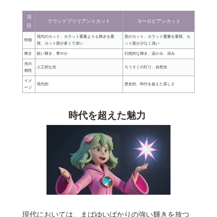
項
ラウンドブリリアントカット
ヨーロピアンカット
目
現代のカット、カラット重量よりも輝きを重
昔のカット、カラット重量を重視、カ
特徴
視、カット面が多くて深い
ット面が少なく浅い
輝き
鋭い輝き、華やか
幻想的な輝き、温かみ、深み
光の
人工的な光
ろうそくの灯り、自然光
相性
イメ
現代的
歴史的、時代を超えた美しさ
ージ
時代を超えた魅力
現代においては、まばゆいばかりの強い輝きを放つ