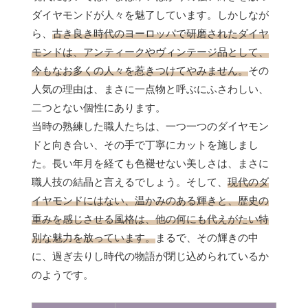
ダイヤモンドが人々を魅了しています。しかしなが
ら、
古き良き時代のヨーロッパで研磨されたダイヤ
モンドは、アンティークやヴィンテージ品として、
今もなお多くの人々を惹きつけてやみません。
その
人気の理由は、まさに一点物と呼ぶにふさわしい、
二つとない個性にあります。
当時の熟練した職人たちは、一つ一つのダイヤモン
ドと向き合い、その手で丁寧にカットを施しまし
た。長い年月を経ても色褪せない美しさは、まさに
職人技の結晶と言えるでしょう。そして、
現代のダ
イヤモンドにはない、温かみのある輝きと、歴史の
重みを感じさせる風格は、他の何にも代えがたい特
別な魅力を放っています。
まるで、その輝きの中
に、過ぎ去りし時代の物語が閉じ込められているか
のようです。