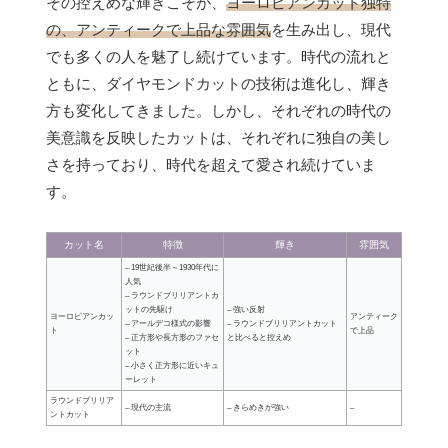
その控えめな輝きこそが、
ヨーロピアンカット独特
の、アンティークで上品な雰囲気
を生み出し、現代
でも多くの人を魅了し続けています。時代の流れと
ともに、ダイヤモンドカットの技術は進化し、輝き
方も変化してきました。しかし、それぞれの時代の
美意識を反映したカットは、それぞれに独自の美し
さを持っており、時代を超えて愛され続けていま
す。
カット名
特徴
輝き
雰囲気
– 19世紀後半～1930年代に
人気
– ラウンドブリリアントカ
ットの先駆け
– 強い反射
ヨーロピアンカッ
アンティーク
– アールデコ様式の影響
– ラウンドブリリアントカット
ト
で上品
– 正方形や長方形のファセ
と比べると控えめ
ット
– 小さく正方形に近いキュ
ーレット
ラウンドブリリア
– 現代の主流
– きらめきが強い
–
ントカット