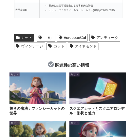
熟練した宝石鑑定士による客観的な評価
専門家の目
カット、クラリティ、カラット、カラー(4C)を総合的に判断
カット
「E」
EuropeanCut
アンティーク
ヴィンテージ
カット
ダイヤモンド
関連性の高い情報
カット
カット
輝きの魔法：ファンシーカットの
スクエアカットとスクエアロンデ
世界
ル：形状と魅力
カット
カット