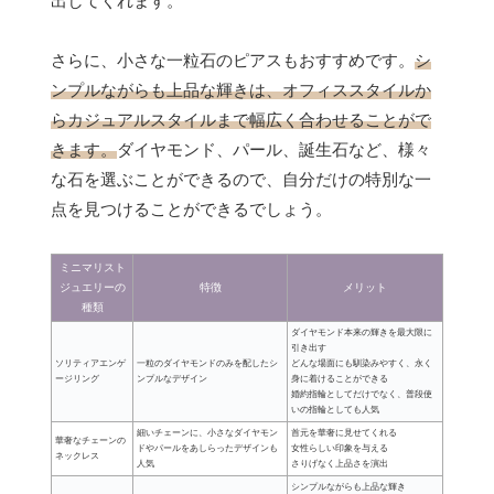
出してくれます。
さらに、小さな一粒石のピアスもおすすめです。
シ
ンプルながらも上品な輝きは、オフィススタイルか
らカジュアルスタイルまで幅広く合わせることがで
きます。
ダイヤモンド、パール、誕生石など、様々
な石を選ぶことができるので、自分だけの特別な一
点を見つけることができるでしょう。
ミニマリスト
ジュエリーの
特徴
メリット
種類
ダイヤモンド本来の輝きを最大限に
引き出す
ソリティアエンゲ
一粒のダイヤモンドのみを配したシ
どんな場面にも馴染みやすく、永く
ージリング
ンプルなデザイン
身に着けることができる
婚約指輪としてだけでなく、普段使
いの指輪としても人気
細いチェーンに、小さなダイヤモン
首元を華奢に見せてくれる
華奢なチェーンの
ドやパールをあしらったデザインも
女性らしい印象を与える
ネックレス
人気
さりげなく上品さを演出
シンプルながらも上品な輝き