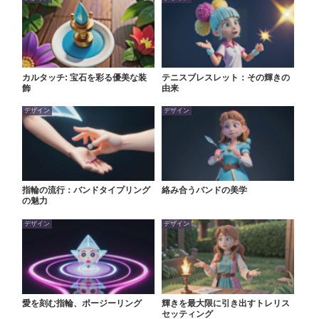
カルタッチ: 宝石を彩る優美な装
テニスブレスレット：その輝きの
飾
由来
デザイン
デザイン
指輪の流行：バンドタイプリング
絡み合うバンドの美学
の魅力
デザイン
デザイン
愛を刻む指輪、ポージーリング
輝きを最大限に引き出すトレリス
セッティング