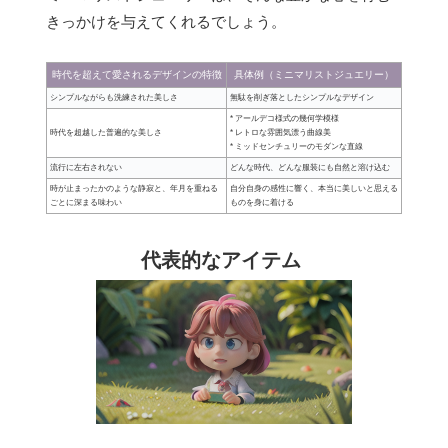
きっかけを与えてくれるでしょう。
時代を超えて愛されるデザインの特徴
具体例（ミニマリストジュエリー）
シンプルながらも洗練された美しさ
無駄を削ぎ落としたシンプルなデザイン
* アールデコ様式の幾何学模様
時代を超越した普遍的な美しさ
* レトロな雰囲気漂う曲線美
* ミッドセンチュリーのモダンな直線
流行に左右されない
どんな時代、どんな服装にも自然と溶け込む
時が止まったかのような静寂と、年月を重ねる
自分自身の感性に響く、本当に美しいと思える
ごとに深まる味わい
ものを身に着ける
代表的なアイテム