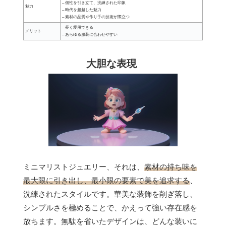
– 個性を引き立て、洗練された印象
魅力
– 時代を超越した魅力
– 素材の品質や作り手の技術が際立つ
– 長く愛用できる
メリット
– あらゆる服装に合わせやすい
大胆な表現
ミニマリストジュエリー、それは、
素材の持ち味を
最大限に引き出し、最小限の要素で美を追求する
、
洗練されたスタイルです。華美な装飾を削ぎ落し、
シンプルさを極めることで、かえって強い存在感を
放ちます。無駄を省いたデザインは、どんな装いに