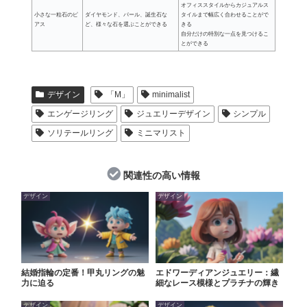
オフィススタイルからカジュアルス
小さな一粒石のピ
ダイヤモンド、パール、誕生石な
タイルまで幅広く合わせることがで
アス
ど、様々な石を選ぶことができる
きる
自分だけの特別な一点を見つけるこ
とができる
デザイン
「M」
minimalist
エンゲージリング
ジュエリーデザイン
シンプル
ソリテールリング
ミニマリスト
関連性の高い情報
デザイン
デザイン
結婚指輪の定番！甲丸リングの魅
エドワーディアンジュエリー：繊
力に迫る
細なレース模様とプラチナの輝き
デザイン
デザイン