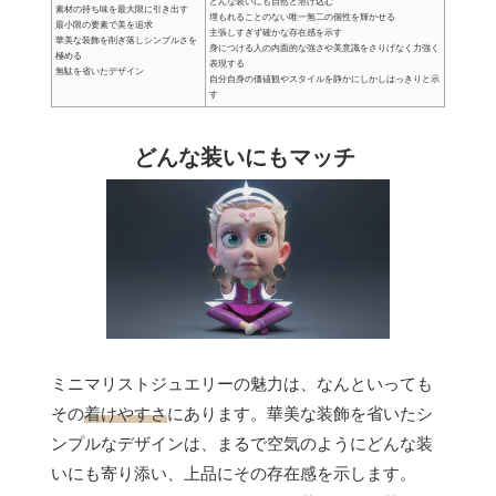
どんな装いにも自然と溶け込む
素材の持ち味を最大限に引き出す
埋もれることのない唯一無二の個性を輝かせる
最小限の要素で美を追求
主張しすぎず確かな存在感を示す
華美な装飾を削ぎ落しシンプルさを
身につける人の内面的な強さや美意識をさりげなく力強く
極める
表現する
無駄を省いたデザイン
自分自身の価値観やスタイルを静かにしかしはっきりと示
す
どんな装いにもマッチ
ミニマリストジュエリーの魅力は、なんといっても
その
着けやすさ
にあります。華美な装飾を省いたシ
ンプルなデザインは、まるで空気のようにどんな装
いにも寄り添い、上品にその存在感を示します。