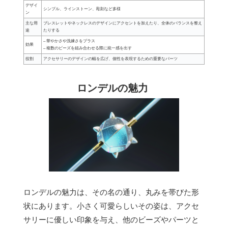
デザイ
シンプル、ラインストーン、彫刻など多様
ン
主な用
ブレスレットやネックレスのデザインにアクセントを加えたり、全体のバランスを整え
途
たりする
– 華やかさや洗練さをプラス
効果
– 複数のビーズを組み合わせる際に統一感を出す
役割
アクセサリーのデザインの幅を広げ、個性を表現するための重要なパーツ
ロンデルの魅力
ロンデルの魅力は、その名の通り、丸みを帯びた形
状にあります。小さく可愛らしいその姿は、アクセ
サリーに優しい印象を与え、他のビーズやパーツと