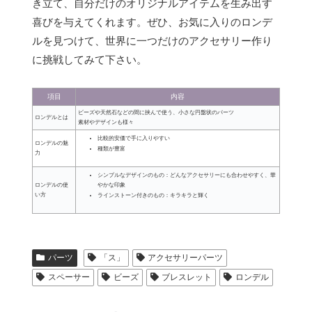
き立て、自分だけのオリジナルアイテムを生み出す
喜びを与えてくれます。ぜひ、お気に入りのロンデ
ルを見つけて、世界に一つだけのアクセサリー作り
に挑戦してみて下さい。
項目
内容
ビーズや天然石などの間に挟んで使う、小さな円盤状のパーツ
ロンデルとは
素材やデザインも様々
比較的安価で手に入りやすい
ロンデルの魅
種類が豊富
力
シンプルなデザインのもの：どんなアクセサリーにも合わせやすく、華
やかな印象
ロンデルの使
い方
ラインストーン付きのもの：キラキラと輝く
パーツ
「ス」
アクセサリーパーツ
スペーサー
ビーズ
ブレスレット
ロンデル