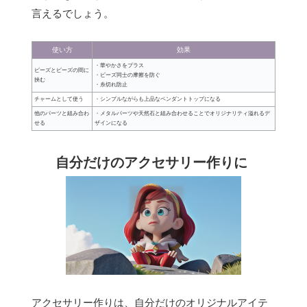
言えるでしょう。
使い方
効果
・華やかさをプラス
ビーズとビーズの間に
・ビーズ同士の摩擦を防ぐ
挟む
・糸切れ防止
チャームとして使う
・シンプルながらも上品なペンダントトップになる
他のパーツと組み合わ
・メタルパーツや天然石と組み合わせることでオリジナリティ溢れるデ
せる
ザインになる
自分だけのアクセサリー作りに
アクセサリー作りは、自分だけのオリジナルアイテ