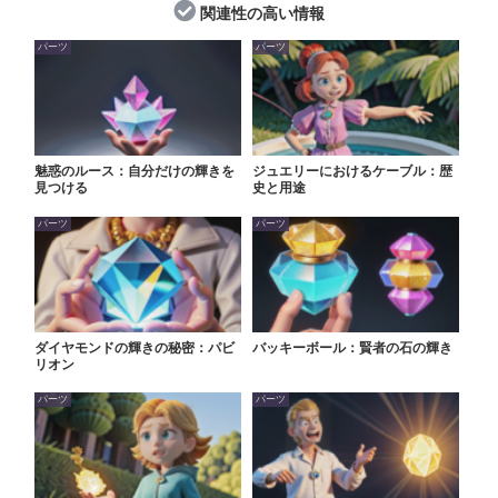
関連性の高い情報
パーツ
パーツ
魅惑のルース：自分だけの輝きを
ジュエリーにおけるケーブル：歴
見つける
史と用途
パーツ
パーツ
ダイヤモンドの輝きの秘密：パビ
バッキーボール：賢者の石の輝き
リオン
パーツ
パーツ