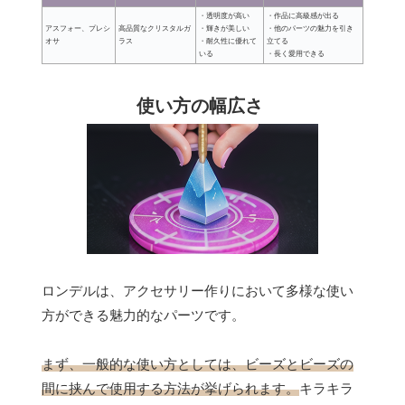
・透明度が高い
・作品に高級感が出る
アスフォー、プレシ
高品質なクリスタルガ
・輝きが美しい
・他のパーツの魅力を引き
オサ
ラス
・耐久性に優れて
立てる
いる
・長く愛用できる
使い方の幅広さ
ロンデルは、アクセサリー作りにおいて多様な使い
方ができる魅力的なパーツです。
まず、一般的な使い方としては、ビーズとビーズの
間に挟んで使用する方法が挙げられます。
キラキラ