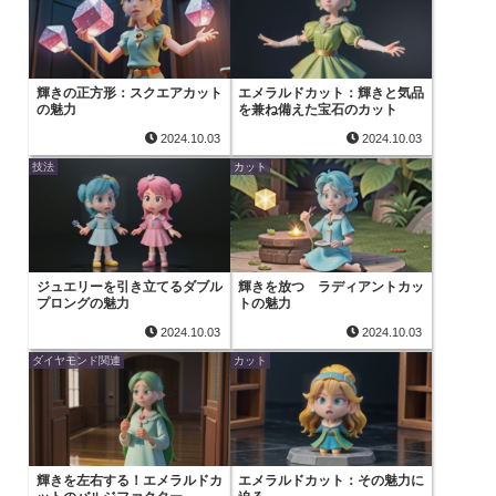
輝きの正方形：スクエアカット
エメラルドカット：輝きと気品
の魅力
を兼ね備えた宝石のカット
2024.10.03
2024.10.03
技法
カット
ジュエリーを引き立てるダブル
輝きを放つ ラディアントカッ
プロングの魅力
トの魅力
2024.10.03
2024.10.03
ダイヤモンド関連
カット
輝きを左右する！エメラルドカ
エメラルドカット：その魅力に