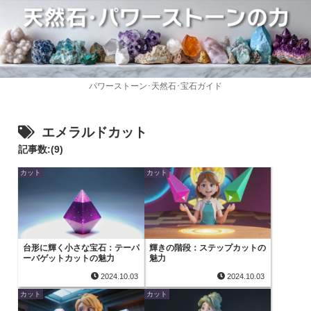
パワーストーン･天然石･宝石ガイド
エメラルドカット
記事数:(9)
カット
カット
台形に輝く小さな宝石：テーパ
輝きの階段：ステップカットの
ーバゲットカットの魅力
魅力
2024.10.03
2024.10.03
カット
カット