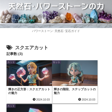
パワーストーン･天然石･宝石ガイド
スクエアカット
記事数:(3)
カット
カット
輝きの正方形：スクエアカット
輝きの階段、ステップカットの
の魅力
魅力
2024.10.03
2024.10.03
カット