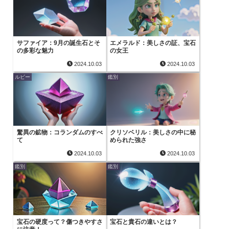
サファイア：9月の誕生石とそ
エメラルド：美しさの証、宝石
の多彩な魅力
の女王
2024.10.03
2024.10.03
ルビー
鑑別
驚異の鉱物：コランダムのすべ
クリソベリル：美しさの中に秘
て
められた強さ
2024.10.03
2024.10.03
鑑別
鑑別
宝石の硬度って？傷つきやすさ
宝石と貴石の違いとは？