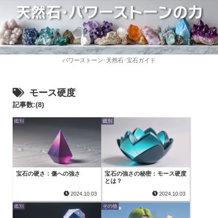
パワーストーン･天然石･宝石ガイド
モース硬度
記事数:(8)
鑑別
鑑別
宝石の硬さ：傷への強さ
宝石の強さの秘密：モース硬度
とは？
2024.10.03
2024.10.03
鑑別
その他