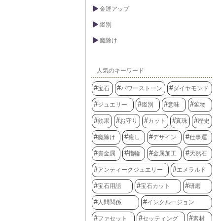
金運アップ
鑑別
魔除け
人気のキーワード
宝石
パワーストーン
ダイヤモンド
ジュエリー
鑑別
意味
鉱物
効果
お守り
カット
真珠
歴史
魔除け
癒し
デザイン
仕事運
貴金属
指輪
金属加工
天然石
アンティークジュエリー
エメラルド
宝石用語
宝石カット
研磨
人間関係
インクルージョン
ファセット
セッティング
素材