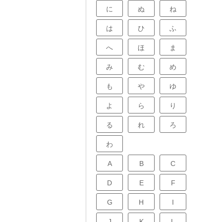
に
ぬ
ね
は
ひ
ふ
へ
ほ
ま
み
む
め
も
や
ゆ
よ
ら
り
る
れ
ろ
わ
A
B
C
D
E
F
G
H
I
J
K
L