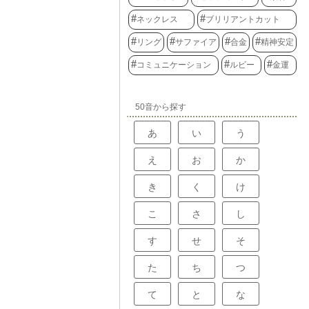
ネックレス
ブリリアントカット
リング
サファイア
合金
精神安定
コミュニケーション
ルビー
金運
50音から探す
あ
い
う
え
お
か
き
く
け
こ
さ
し
す
せ
そ
た
ち
つ
て
と
な