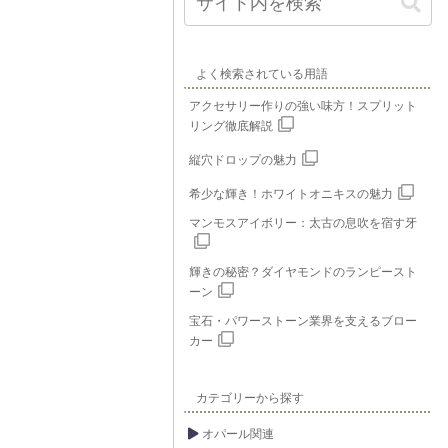
よく検索されている用語
アクセサリー作りの強い味方！スプリット
リング徹底解説
縦穴ドロップの魅力
希少な輝き！ホワイトオニキスの魅力
マンモスアイボリー：太古の息吹を宿す牙
輝きの秘密？ダイヤモンドのランピースト
ーン
宝石・パワーストーン業界を支えるブロー
カー
カテゴリーから探す
オパール関連