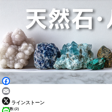
F
a
E
ラインストーン
c
m
X
記事数:(2)