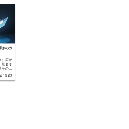
輝きのガ
うに広が
、別名オ
るその幻
してきま
4.10.03
された電
引き寄せ
すること
は、太陽
件が複雑
自然のス
が存在し
スと呼ば
ラボレア
って、虹
きは、ま
じ込めた
、見る者