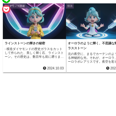
e
a
ダイヤモンド関連
技法
L
b
i
i
o
P
l
n
o
o
e
k
c
k
ラインストーンの輝きの秘密
オーロラのように輝く、不思議な
ラスストーン
- 模造ダイヤモンドの歴史ガラスをカット
e
して作られた、美しく輝く石、ラインスト
北の夜空に、まるでカーテンのよ
ーン。その歴史は、数百年も前に遡りま
る神秘的な光。それが、オーロラ
t
す。 当時は、水晶や石英などを用いて、
ーロラボレアリスです。夜空を彩
ダイヤモンドの模造品が作られていまし
想的な姿は、古くから人々を魅了
2024.10.03
202
た。これらの初期のラインストーンは、職
した。オーロラは、太陽から放出
人の手によって丁寧に研磨され、本物のダ
気を帯びた粒子が、地球の磁力に
イヤモンドの輝きを再現しようと、多くの
られて大気中の酸素や窒素と衝突
努力が重ねられました。特に、18世紀後半
で発生する現象です。その発生に
から19世紀にかけて、ヨーロッパの貴族社
活動や地球の磁場など、様々な条
会で、ラインストーンを使ったジュエリー
に関係しています。そして、この
が大流行しました。当時の人々は、本物の
ペクタクルと同じ名前を持つ宝石
ダイヤモンドと見紛うばかりの輝きに魅了
ます。それが、オーロラボレアリ
され、こぞってラインストーンを身に着け
れるガラスストーンです。オーロ
たと言われています。ラインストーンは、
リスは、光の加減や見る角度によ
ダイヤモンドの高価なイメージとは異な
色に煌めくのが特徴です。その輝
り、より手軽に手に入れることができるた
るで夜空に揺らめくオーロラを閉
め、幅広い層の人々に楽しまれました。衣
かのようです。オーロラのように