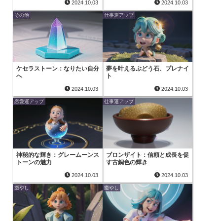
2024.10.03
2024.10.03
その他
仕事運アップ
ケセラストーン：なりたい自分
夢を叶えるぶどう石、プレナイ
へ
ト
2024.10.03
2024.10.03
恋愛運アップ
仕事運アップ
神秘的な輝き：グレームーンス
ブロンザイト：信頼と成長を促
トーンの魅力
す古銅色の輝き
2024.10.03
2024.10.03
癒やし
癒やし