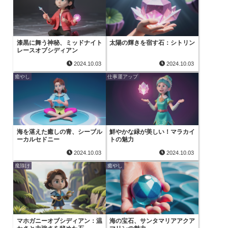
漆黒に舞う神秘、ミッドナイト
太陽の輝きを宿す石：シトリン
レースオブシディアン
2024.10.03
2024.10.03
癒やし
仕事運アップ
海を湛えた癒しの青、シーブル
鮮やかな緑が美しい！マラカイ
ーカルセドニー
トの魅力
2024.10.03
2024.10.03
魔除け
癒やし
マホガニーオブシディアン：温
海の宝石、サンタマリアアクア