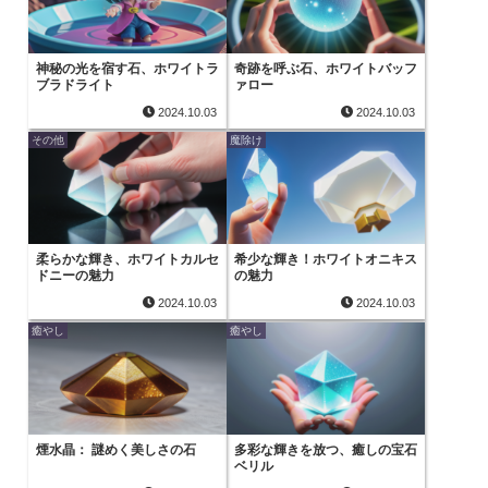
神秘の光を宿す石、ホワイトラ
奇跡を呼ぶ石、ホワイトバッフ
ブラドライト
ァロー
2024.10.03
2024.10.03
その他
魔除け
柔らかな輝き、ホワイトカルセ
希少な輝き！ホワイトオニキス
ドニーの魅力
の魅力
2024.10.03
2024.10.03
癒やし
癒やし
煙水晶： 謎めく美しさの石
多彩な輝きを放つ、癒しの宝石
ベリル