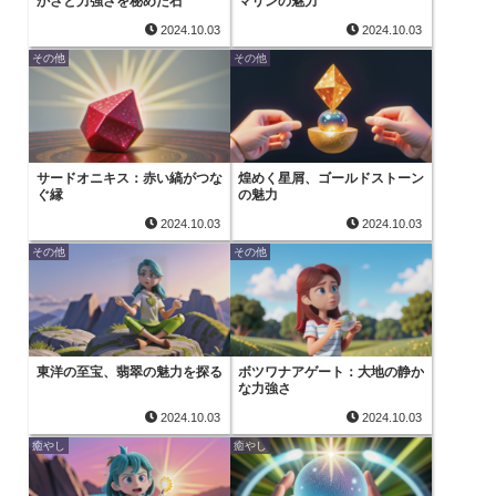
かさと力強さを秘めた石
マリンの魅力
2024.10.03
2024.10.03
その他
その他
サードオニキス：赤い縞がつな
煌めく星屑、ゴールドストーン
ぐ縁
の魅力
2024.10.03
2024.10.03
その他
その他
東洋の至宝、翡翠の魅力を探る
ボツワナアゲート：大地の静か
な力強さ
2024.10.03
2024.10.03
癒やし
癒やし