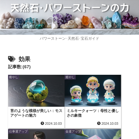
パワーストーン･天然石･宝石ガイド
効果
記事数:(67)
癒やし
癒やし
苔のような模様が美しい：モス
ミルキークォーツ：母性と優し
アゲートの魅力
さの象徴
2024.10.03
2024.10.03
仕事運アップ
金運アップ