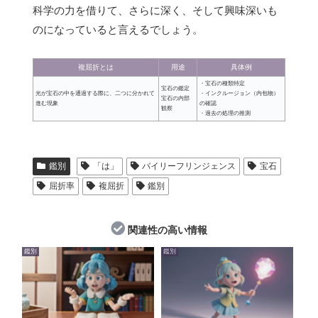
科学の力を借りて、さらに深く、そして興味深いも
のになっていると言えるでしょう。
複屈折とは
用途
具体例
・宝石の種類特定
宝石の鑑定
光が宝石の中を通過する際に、二つに分かれて
・インクルージョン（内包物）
宝石の内部
進む現象
の確認
観察
・過去の処理の推測
鑑別
「は」
バイリーフリンジェンス
宝石
屈折率
複屈折
鑑別
関連性の高い情報
鑑別
鑑別