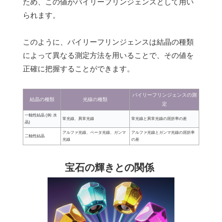
ため、この値がバイリーフリンジェンスとして用い
られます。
このように、バイリーフリンジェンスは結晶の種類
によって異なる測定方法を用いることで、その値を
正確に把握することができます。
バイリーフリンジェンスの測
結晶の種類
光線の種類
定
一軸性結晶 (例: 水
常光線、異常光線
常光線と異常光線の屈折率の差
晶)
アルファ光線、ベータ光線、ガンマ
アルファ光線とガンマ光線の屈折率
二軸性結晶
光線
の差
宝石の輝きとの関係