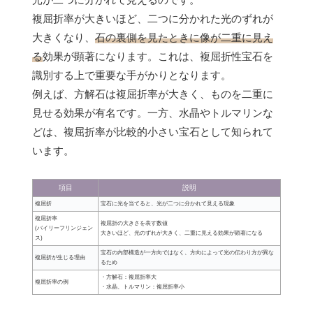
複屈折率が大きいほど、二つに分かれた光のずれが
大きくなり、
石の裏側を見たときに像が二重に見え
る
効果が顕著になります。これは、複屈折性宝石を
識別する上で重要な手がかりとなります。
例えば、方解石は複屈折率が大きく、ものを二重に
見せる効果が有名です。一方、水晶やトルマリンな
どは、複屈折率が比較的小さい宝石として知られて
います。
項目
説明
複屈折
宝石に光を当てると、光が二つに分かれて見える現象
複屈折率
複屈折の大きさを表す数値
(バイリーフリンジェン
大きいほど、光のずれが大きく、二重に見える効果が顕著になる
ス)
宝石の内部構造が一方向ではなく、方向によって光の伝わり方が異な
複屈折が生じる理由
るため
・方解石：複屈折率大
複屈折率の例
・水晶、トルマリン：複屈折率小