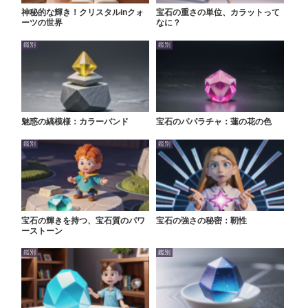
神秘的な輝き！クリスタルinクォ
宝石の重さの単位、カラットって
ーツの世界
なに？
鑑別
鑑別
魅惑の縞模様：カラーバンド
宝石のパパラチャ：蓮の花の色
鑑別
鑑別
宝石の輝きを持つ、宝石質のパワ
宝石の強さの秘密：靭性
ーストーン
鑑別
鑑別