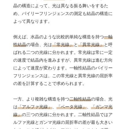
晶の構造によって、光は異なる振る舞いをするた
め、バイリーフリンジェンスの測定も結晶の構造に
よって異なります。
例えば、水晶のような比較的単純な構造を持つ
一軸
性結晶
の場合、光は
「常光線」
と
「異常光線」
と呼
ばれる二つの光線に分かれます。常光線は常に一定
の速度で結晶内を進みますが、異常光線は進む方向
によって速度が変わります。一軸性結晶のバイリー
フリンジェンスは、この常光線と異常光線の屈折率
の差を計算することで求められます。
一方、より複雑な構造を持つ
二軸性結晶
の場合、光
は
「アルファ光線」
、
「ベータ光線」
、
「ガンマ光
線」
の三つの光線に分かれます。二軸性結晶ではア
ルファ光線とガンマ光線の屈折率の差が最も大きい