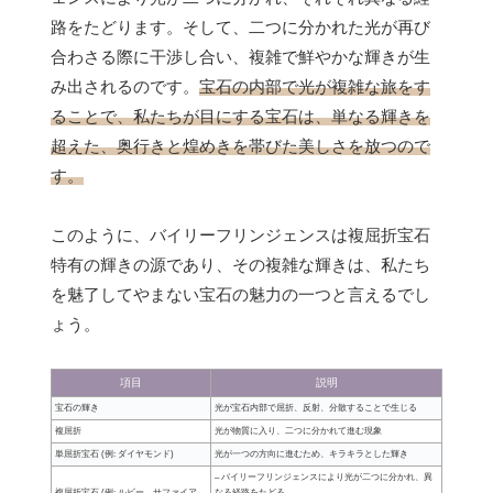
路をたどります。そして、二つに分かれた光が再び
合わさる際に干渉し合い、複雑で鮮やかな輝きが生
み出されるのです。
宝石の内部で光が複雑な旅をす
ることで、私たちが目にする宝石は、単なる輝きを
超えた、奥行きと煌めきを帯びた美しさを放つので
す。
このように、バイリーフリンジェンスは複屈折宝石
特有の輝きの源であり、その複雑な輝きは、私たち
を魅了してやまない宝石の魅力の一つと言えるでし
ょう。
項目
説明
宝石の輝き
光が宝石内部で屈折、反射、分散することで生じる
複屈折
光が物質に入り、二つに分かれて進む現象
単屈折宝石 (例: ダイヤモンド)
光が一つの方向に進むため、キラキラとした輝き
– バイリーフリンジェンスにより光が二つに分かれ、異
複屈折宝石 (例: ルビー、サファイア、
なる経路をたどる