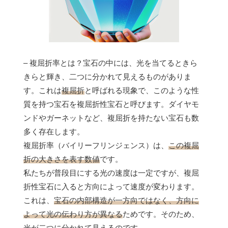
– 複屈折率とは？宝石の中には、光を当てるときら
きらと輝き、二つに分かれて見えるものがありま
す。これは
複屈折
と呼ばれる現象で、このような性
質を持つ宝石を複屈折性宝石と呼びます。ダイヤモ
ンドやガーネットなど、複屈折を持たない宝石も数
多く存在します。
複屈折率（バイリーフリンジェンス）は、
この複屈
折の大きさを表す数値
です。
私たちが普段目にする光の速度は一定ですが、複屈
折性宝石に入ると方向によって速度が変わります。
これは、
宝石の内部構造が一方向ではなく、方向に
よって光の伝わり方が異なる
ためです。そのため、
光が二つに分かれて見えるのです。