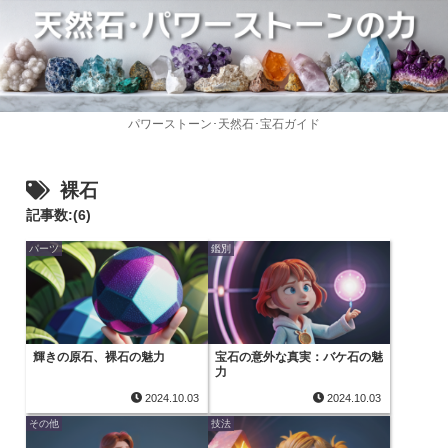
パワーストーン･天然石･宝石ガイド
裸石
記事数:(6)
パーツ
鑑別
輝きの原石、裸石の魅力
宝石の意外な真実：バケ石の魅
力
2024.10.03
2024.10.03
その他
技法