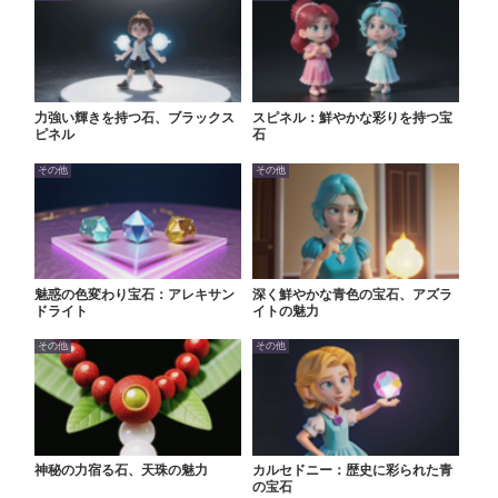
力強い輝きを持つ石、ブラックス
スピネル：鮮やかな彩りを持つ宝
ピネル
石
その他
その他
魅惑の色変わり宝石：アレキサン
深く鮮やかな青色の宝石、アズラ
ドライト
イトの魅力
その他
その他
神秘の力宿る石、天珠の魅力
カルセドニー：歴史に彩られた青
の宝石