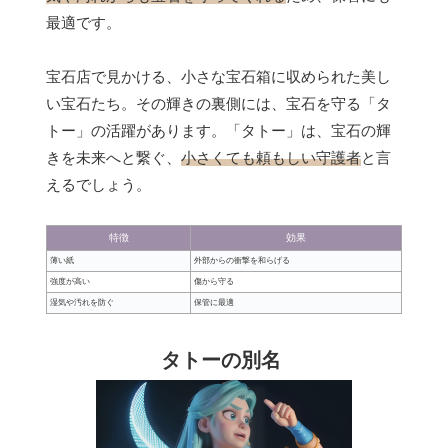
最適です。
宝石店で見かける、小さな宝石箱に収められた美し
い宝石たち。その輝きの裏側には、宝石を守る「タ
トー」の活躍があります。「タトー」は、宝石の輝
きを未来へと繋ぐ、
小さくても頼もしい守護者
と言
えるでしょう。
特徴
効果
薄い紙
外部からの衝撃を和らげる
強度が高い
傷から守る
湿気や汚れを防ぐ
保管に最適
タトーの別名