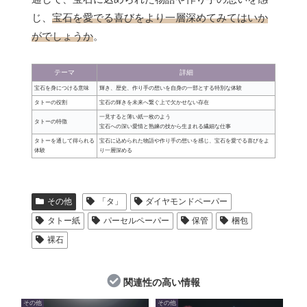
じ、
宝石を愛でる喜びをより一層深めてみてはいか
がでしょうか
。
テーマ
詳細
宝石を身につける意味
輝き、歴史、作り手の想いを自身の一部とする特別な体験
タトーの役割
宝石の輝きを未来へ繋ぐ上で欠かせない存在
一見すると薄い紙一枚のよう
タトーの特徴
宝石への深い愛情と熟練の技から生まれる繊細な仕事
タトーを通して得られる
宝石に込められた物語や作り手の想いを感じ、宝石を愛でる喜びをよ
体験
り一層深める
その他
「タ」
ダイヤモンドペーパー
タトー紙
パーセルペーパー
保管
梱包
裸石
関連性の高い情報
その他
その他