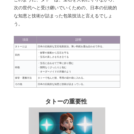
次の世代へと受け継いでいくための、日本の伝統的
な知恵と技術が詰まった包装技法と言えるでしょ
う。
項目
説明
タトーとは
日本の伝統的な宝石包装技法。薄い和紙を重ね合わせて作る。
・衝撃や振動から宝石を守る
目的
・宝石の美しさを引き立てる
・宝石に合わせて丁寧に折り畳む
特徴
・隙間なくぴったりと包む
・オーダーメイドの洋服のよう
保管・運搬方法
タトーで包んだ後、専用の箱や袋に入れる。
その他
日本の伝統的な知恵と技術が詰まっている。
タトーの重要性