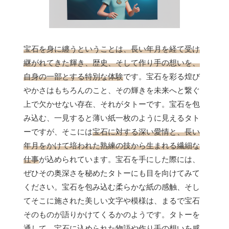
宝石を身に纏うということは、長い年月を経て受け
継がれてきた輝き、歴史、そして作り手の想いを、
自身の一部とする特別な体験
です。宝石を彩る煌び
やかさはもちろんのこと、その輝きを未来へと繋ぐ
上で欠かせない存在、それがタトーです。宝石を包
み込む、一見すると薄い紙一枚のように見えるタト
ーですが、そこには
宝石に対する深い愛情と、長い
年月をかけて培われた熟練の技から生まれる繊細な
仕事
が込められています。宝石を手にした際には、
ぜひその奥深さを秘めたタトーにも目を向けてみて
ください。宝石を包み込む柔らかな紙の感触、そし
てそこに施された美しい文字や模様は、まるで宝石
そのものが語りかけてくるかのようです。タトーを
通して、宝石に込められた物語や作り手の想いを感