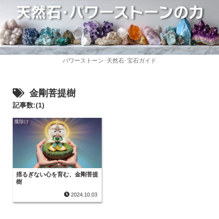
パワーストーン･天然石･宝石ガイド
金剛菩提樹
記事数:(1)
魔除け
揺るぎない心を育む、金剛菩提
樹
2024.10.03