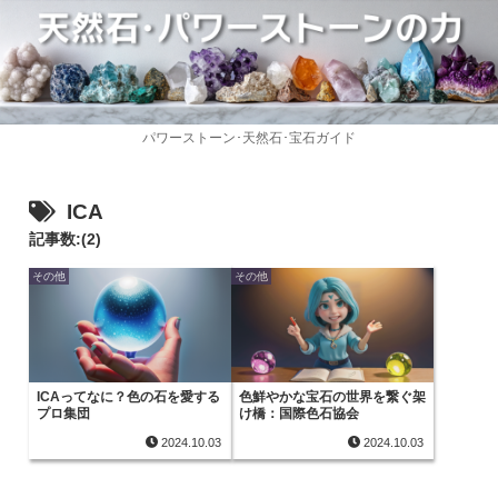
パワーストーン･天然石･宝石ガイド
ICA
記事数:(2)
その他
その他
ICAってなに？色の石を愛する
色鮮やかな宝石の世界を繋ぐ架
プロ集団
け橋：国際色石協会
2024.10.03
2024.10.03