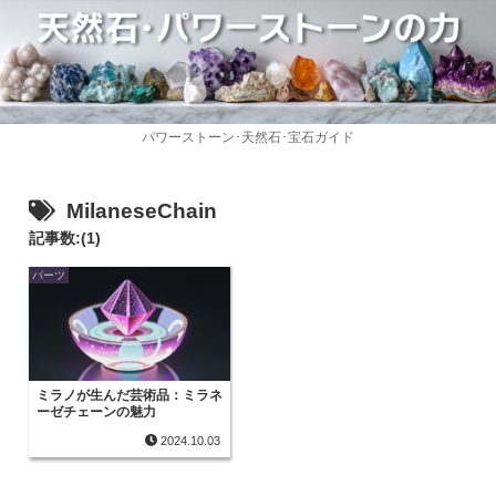
パワーストーン･天然石･宝石ガイド
MilaneseChain
記事数:(1)
パーツ
ミラノが生んだ芸術品：ミラネ
ーゼチェーンの魅力
2024.10.03