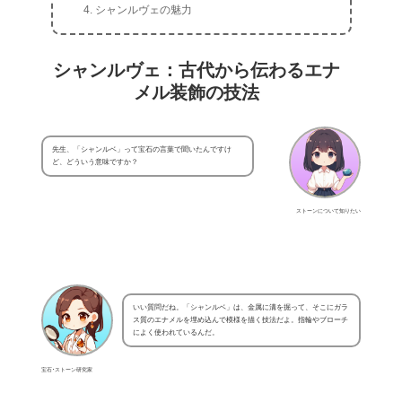
シャンルヴェの魅力
シャンルヴェ：古代から伝わるエナ
メル装飾の技法
先生、「シャンルベ」って宝石の言葉で聞いたんですけ
ど、どういう意味ですか？
ストーンについて知りたい
いい質問だね。「シャンルベ」は、金属に溝を掘って、そこにガラ
ス質のエナメルを埋め込んで模様を描く技法だよ。指輪やブローチ
によく使われているんだ。
宝石･ストーン研究家