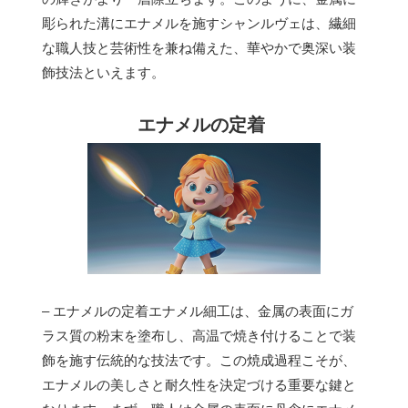
彫られた溝にエナメルを施すシャンルヴェは、繊細
な職人技と芸術性を兼ね備えた、華やかで奥深い装
飾技法といえます。
エナメルの定着
– エナメルの定着エナメル細工は、金属の表面にガ
ラス質の粉末を塗布し、高温で焼き付けることで装
飾を施す伝統的な技法です。この焼成過程こそが、
エナメルの美しさと耐久性を決定づける重要な鍵と