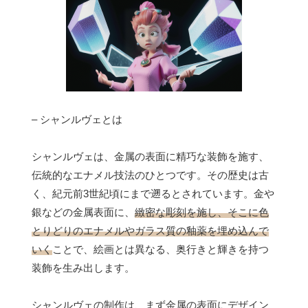
– シャンルヴェとは
シャンルヴェは、金属の表面に精巧な装飾を施す、
伝統的なエナメル技法のひとつです。その歴史は古
く、紀元前3世紀頃にまで遡るとされています。金や
銀などの金属表面に、
緻密な彫刻を施し、そこに色
とりどりのエナメルやガラス質の釉薬を埋め込んで
いく
ことで、絵画とは異なる、奥行きと輝きを持つ
装飾を生み出します。
シャンルヴェの制作は、まず金属の表面にデザイン