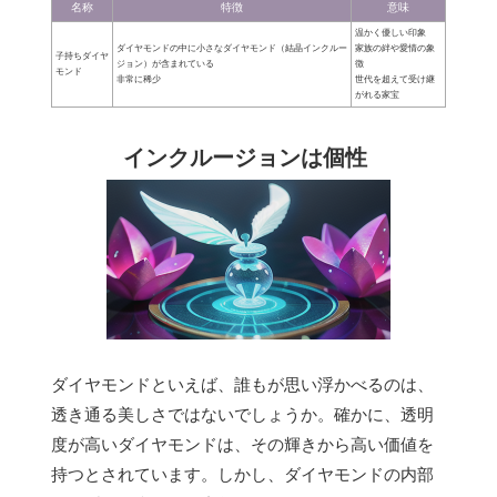
名称
特徴
意味
温かく優しい印象
ダイヤモンドの中に小さなダイヤモンド（結晶インクルー
家族の絆や愛情の象
子持ちダイヤ
ジョン）が含まれている
徴
モンド
非常に稀少
世代を超えて受け継
がれる家宝
インクルージョンは個性
ダイヤモンドといえば、誰もが思い浮かべるのは、
透き通る美しさではないでしょうか。確かに、透明
度が高いダイヤモンドは、その輝きから高い価値を
持つとされています。しかし、ダイヤモンドの内部