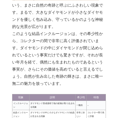
いう、まさに自然の奇跡と呼ぶにふさわしい現象で
す。まるで、大きなダイヤモンドが小さなダイヤモ
ンドを優しく包み込み、守っているかのような神秘
的な光景が広がります。
このような結晶インクルージョンは、その希少性か
ら、コレクターの間で非常に高く評価されていま
す。ダイヤモンドの中にダイヤモンドが閉じ込めら
れているという事実だけでも驚きですが、それが長
い年月を経て、偶然にも生まれたものであるという
事実が、さらにその価値を高めていると言えるでし
ょう。自然が生み出した奇跡の輝きは、まさに唯一
無二の魅力を放っています。
現象
説明
希少性
特徴
インクルージョ
ダイヤモンド形成過程で他の鉱物が取り込まれ
一般的
–
ン
る現象
結晶インクルー
ダイヤモンドの中に小さなダイヤモンドの結晶
非常に珍
コレクター間で高
ジョン
が含まれる現象
しい
く評価