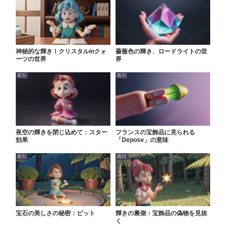
神秘的な輝き！クリスタルinクォ
薔薇色の輝き、ロードライトの世
ーツの世界
界
鑑別
鑑別
夜空の輝きを閉じ込めて：スター
フランスの宝飾品に見られる
効果
「Depose」の意味
鑑別
鑑別
宝石の美しさの秘密：ピット
輝きの裏側：宝飾品の偽物を見抜
く