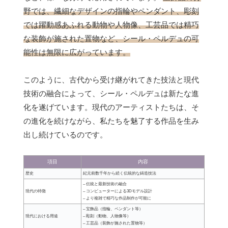
野では、繊細なデザインの指輪やペンダント、彫刻
では躍動感あふれる動物や人物像、工芸品では精巧
な装飾が施された置物など、シール・ペルデュの可
能性は無限に広がっています。
このように、古代から受け継がれてきた技法と現代
技術の融合によって、シール・ペルデュは新たな進
化を遂げています。現代のアーティストたちは、そ
の進化を続けながら、私たちを魅了する作品を生み
出し続けているのです。
項目
内容
歴史
紀元前数千年から続く伝統的な鋳造技法
– 伝統と最新技術の融合
現代の特徴
– コンピューターによる3Dモデル設計
– より複雑で精巧な作品制作が可能に
– 宝飾品（指輪、ペンダント等）
現代における用途
– 彫刻（動物、人物像等）
– 工芸品（装飾が施された置物等）