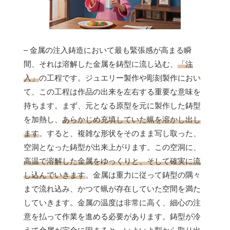
– 金属の注入鋳造において最も緊張感が高まる瞬
間、それは溶解した金属を鋳型に流し込む、
「注
入」
の工程です。ジュエリー製作や彫刻製作におい
て、この工程は作品の出来を左右する重要な意味を
持ちます。まず、元となる原型を元に製作した鋳型
を加熱し、
あらかじめ充填していた蝋を溶かし出し
ます
。すると、複雑な形状をそのまま写し取った、
空洞となった鋳型が出来上がります。この空洞に、
高温で溶解した金属をゆっくりと、そして確実に流
し込んでいきます
。金属は重力に従って鋳型の隅々
まで流れ込み、かつて蝋が存在していた空間を満た
していきます。金属の温度は非常に高く、細心の注
意を払って作業を進める必要があります。鋳型が冷