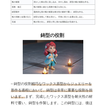
蝋の複製
溶かした蝋を型に流し込み、冷やし固め、原型の蝋の複製を作る。
装飾・修正
蝋の複製に細かな装飾や修正を加える。
鋳型製作
最終的な形の蝋の複製を耐火性の素材で覆い、鋳型を作る。
蝋の溶解と金属の注入
鋳型を加熱して蝋を溶かし、空洞に溶けた金属を流し込む。
完成
蝋が溶け出し、原型と同じ形の金属製品が完成する。
鋳型の役割
– 鋳型の役割
精巧なワックス原型からジュエリーを
形作る過程において、鋳型は非常に重要な役割を担
います。
まず、完成したワックス原型を耐火性の材
料で覆い、鋳型を作製します。この鋳型には、後ほ