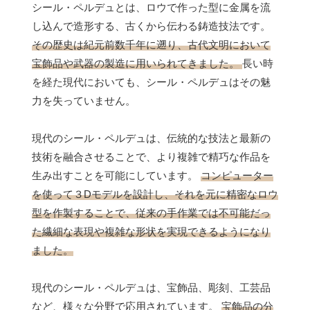
シール・ペルデュとは、ロウで作った型に金属を流
し込んで造形する、古くから伝わる鋳造技法です。
その歴史は紀元前数千年に遡り、古代文明において
宝飾品や武器の製造に用いられてきました。
長い時
を経た現代においても、シール・ペルデュはその魅
力を失っていません。
現代のシール・ペルデュは、伝統的な技法と最新の
技術を融合させることで、より複雑で精巧な作品を
生み出すことを可能にしています。
コンピューター
を使って３Dモデルを設計し、それを元に精密なロウ
型を作製することで、従来の手作業では不可能だっ
た繊細な表現や複雑な形状を実現できるようになり
ました。
現代のシール・ペルデュは、宝飾品、彫刻、工芸品
など、様々な分野で応用されています。
宝飾品の分