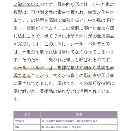
と導いていく
のです。最終的な形に仕上がった蝋の
複製は、再び耐火性の素材で覆われ、鋳型が作られ
ます。この鋳型を高温で加熱すると、中の蝋は溶け
出し、空洞ができます。この空洞に溶けた金属を流
し込むことで、蝋でできた原型と同じ形の金属製品
が完成します。このように、シール・ペルデュで
は、一度型を取った蝋は溶けてなくなってしまいま
す。そのため、「失われた蝋」と呼ばれるのです。
シール・ペルデュは、複雑な形状や細かな装飾を表
現できる
ことから、古くから多くの彫刻家や工芸家
に愛されてきました。現代でも、その精巧な技術は
受け継がれ、美術品の制作などに活用されていま
す。
工程
説明
原型製作
粘土や石膏で最終的な金属製品と同じ形の原型を作る。
型取り
耐火性の素材で原型を覆い、型を取る。