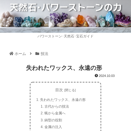
パワーストーン･天然石･宝石ガイド
ホーム
技法
失われたワックス、永遠の形
2024.10.03
目次
失われたワックス、永遠の形
古代からの技法
蝋から金属へ
鋳型の役割
金属の注入