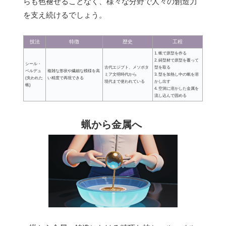
らも色褪せることなく、様々な分野で人々の創造力
を支え続けるでしょう。
技法
特徴
歴史
工程
1. 蝋で原型を作る
2. 鋳型材で原型を覆って
シール・
古代エジプト、メソポタ
型を取る
ペルデュ
複雑な形状や繊細な模様を高
ミア文明時代から
3. 型を加熱し中の蝋を溶
(失われた
い精度で再現できる
現代まで使われている
かし出す
蝋)
4. 空洞に溶かした金属を
流し込んで固める
蝋から金属へ