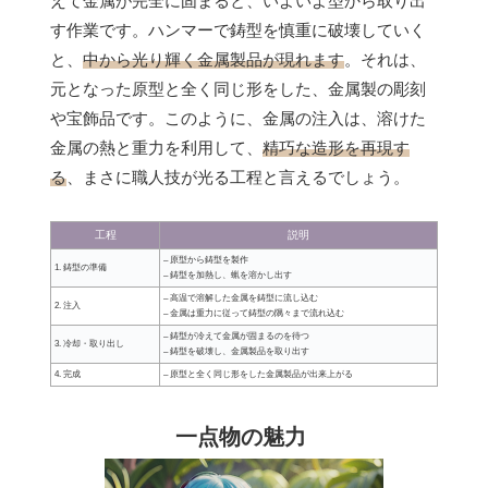
えて金属が完全に固まると、いよいよ型から取り出
す作業です。ハンマーで鋳型を慎重に破壊していく
と、
中から光り輝く金属製品が現れます
。それは、
元となった原型と全く同じ形をした、金属製の彫刻
や宝飾品です。このように、金属の注入は、溶けた
金属の熱と重力を利用して、
精巧な造形を再現す
る
、まさに職人技が光る工程と言えるでしょう。
工程
説明
– 原型から鋳型を製作
1. 鋳型の準備
– 鋳型を加熱し、蝋を溶かし出す
– 高温で溶解した金属を鋳型に流し込む
2. 注入
– 金属は重力に従って鋳型の隅々まで流れ込む
– 鋳型が冷えて金属が固まるのを待つ
3. 冷却・取り出し
– 鋳型を破壊し、金属製品を取り出す
4. 完成
– 原型と全く同じ形をした金属製品が出来上がる
一点物の魅力