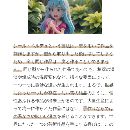
シール・ペルデュという技法は、型を用いて作品を
制作しますが、型から取り出した後は壊してしまう
ため、全く同じ作品は二度と作ることができませ
ん。
同じ型から作られた作品であっても、釉薬の濃
淡や焼成時の温度変化など、様々な要因によって、
一つ一つに微妙な違いが生まれます。まるで、
世界
にたった一つしか存在しない雪の結晶
のように、個
性あふれる作品が出来上がるのです。大量生産によ
って均一に作られた作品にはない、
手作りならでは
の温かさや味わい深さ
を感じることができます。世
界にたった一つの芸術作品を手にする喜びは、この