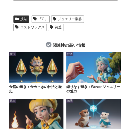
技法
「C」
ジュエリー製作
ロストワックス
鋳造
関連性の高い情報
技法
技法
金箔の輝き：金めっきの技法と歴
織りなす輝き：Wovenジュエリー
史
の魅力
技法
技法