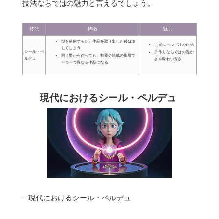
技法ならではの魅力と言えるでしょう。
技法
特徴
魅力
型を使用するが、作品を取り出した後は壊
世界に一つだけの作品
してしまう
シール・ペ
手作りならではの温か
同じ型から作っても、釉薬や焼成の影響で
ルデュ
さや味わい深さ
一つ一つ異なる作品になる
現代におけるシール・ペルデュ
– 現代におけるシール・ペルデュ