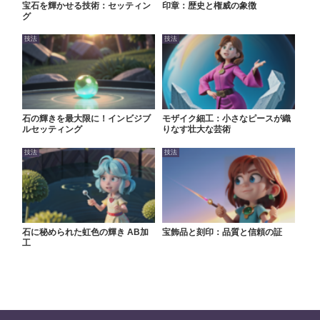
宝石を輝かせる技術：セッティン
印章：歴史と権威の象徴
グ
技法
技法
石の輝きを最大限に！インビジブ
モザイク細工：小さなピースが織
ルセッティング
りなす壮大な芸術
技法
技法
石に秘められた虹色の輝き AB加
宝飾品と刻印：品質と信頼の証
工