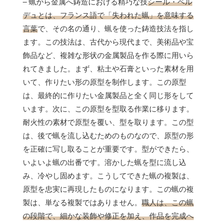
– 蝋から金属へ鋳造における精巧な技
シール・ペル
デュとは、フランス語で「失われた蝋」を意味する
言葉
で、その名の通り、蝋を使った鋳造技法を指し
ます。この技法は、古代から現代まで、美術品や宝
飾品など、複雑な形状の金属製品を作る際に用いら
れてきました。まず、粘土や石膏といった素材を用
いて、作りたい形の原型を制作します。この原型
は、最終的に作りたい金属製品と全く同じ形をして
います。次に、この原型を型取る作業に移ります。
耐火性の素材で原型を覆い、型を取ります。この型
は、後で蝋を流し込むためのものなので、原型の形
を正確に写し取ることが重要です。型ができたら、
いよいよ蝋の出番です。溶かした蝋を型に流し込
み、冷やし固めます。こうしてできた蝋の複製は、
原型を忠実に再現したものになります。この蝋の複
製は、単なる複製ではありません。
職人は、この蝋
の段階で、細かな装飾や修正を加え、作品を完成へ