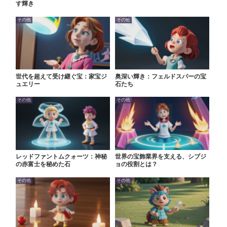
す輝き
その他
その他
世代を超えて受け継ぐ宝：家宝ジ
奥深い輝き：フェルドスパーの宝
ュエリー
石たち
その他
その他
レッドファントムクォーツ：神秘
世界の宝飾業界を支える、シブジ
の赤富士を秘めた石
ョの役割とは？
その他
その他