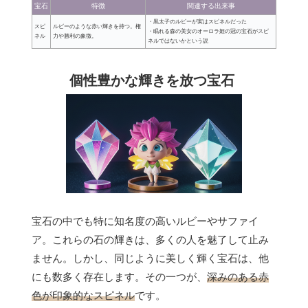
宝石
特徴
関連する出来事
・黒太子のルビーが実はスピネルだった
スピ
ルビーのような赤い輝きを持つ。権
・眠れる森の美女のオーロラ姫の冠の宝石がスピ
ネル
力や勝利の象徴。
ネルではないかという説
個性豊かな輝きを放つ宝石
宝石の中でも特に知名度の高いルビーやサファイ
ア。これらの石の輝きは、多くの人を魅了して止み
ません。しかし、同じように美しく輝く宝石は、他
にも数多く存在します。その一つが、
深みのある赤
色が印象的なスピネル
です。