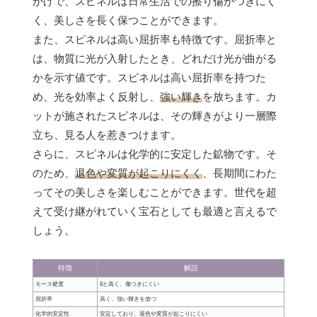
かげで、スピネルは日常生活での擦り傷がつきにく
く、美しさを長く保つことができます。
また、スピネルは高い屈折率も特徴です。屈折率と
は、物質に光が入射したとき、どれだけ光が曲がる
かを示す値です。スピネルは高い屈折率を持つた
め、光を効率よく反射し、
強い輝き
を放ちます。カ
ットが施されたスピネルは、その輝きがより一層際
立ち、見る人を惹きつけます。
さらに、スピネルは化学的に安定した鉱物です。そ
のため、
退色や変質が起こりにくく
、長期間にわた
ってその美しさを楽しむことができます。世代を超
えて受け継がれていく宝石としても最適と言えるで
しょう。
特徴
解説
モース硬度
8と高く、傷つきにくい
屈折率
高く、強い輝きを放つ
化学的安定性
安定しており、退色や変質が起こりにくい