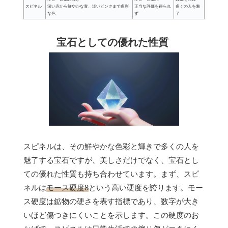
スピネル
深い赤から鮮やかな青、淡いピンクまで多彩
正当な評価を得られ
多くの人を魅
な色
ず
了
宝石としての優れた性質
スピネルは、その鮮やかな色彩と輝きで多くの人を
魅了する宝石ですが、美しさだけでなく、宝石とし
ての優れた性質も持ち合わせています。まず、スピ
ネルは
モース硬度8
という高い硬度を誇ります。モー
ス硬度は鉱物の硬さを表す指標であり、数字が大き
いほど傷つきにくいことを示します。この硬度のお