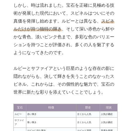
しかし、時は流れました。宝石を正確に見極める技
術が発展した現代において、スピネルはついにその
真価を発揮し始めます。ルビーとは異なる、
スピネ
ルだけが持つ独特の輝き
、そして深い赤色から鮮や
かな青色、淡いピンク色まで、多彩な色のバリエー
ションを持つことが評価され、多くの人を魅了する
ようになってきたのです。
ルビーとサファイアという巨星のような存在の影に
隠れながらも、決して輝きを失うことのなかったス
ピネル。これからは、その個性的な魅力で、宝石の
世界に新たな彩りを添えていくことでしょう。
宝石
特徴
歴史
現状
ルビー
赤い輝き
古くから人気
人気が継続
サファイ
青い輝き
古くから人気
人気が継続
ア
ルビーに似た輝き
ルビーと混同
真価を発揮