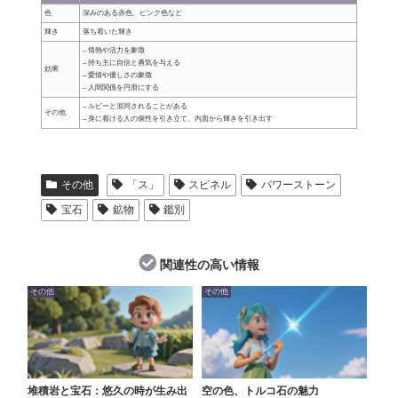
色
深みのある赤色、ピンク色など
輝き
落ち着いた輝き
– 情熱や活力を象徴
– 持ち主に自信と勇気を与える
効果
– 愛情や優しさの象徴
– 人間関係を円滑にする
– ルビーと混同されることがある
その他
– 身に着ける人の個性を引き立て、内面から輝きを引き出す
その他
「ス」
スピネル
パワーストーン
宝石
鉱物
鑑別
関連性の高い情報
その他
その他
堆積岩と宝石：悠久の時が生み出
空の色、トルコ石の魅力