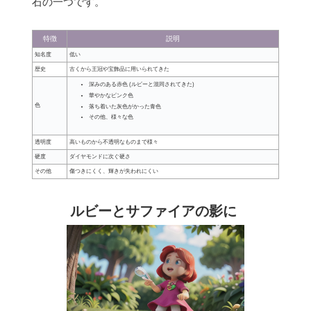
石の一つです。
特徴
説明
知名度
低い
歴史
古くから王冠や宝飾品に用いられてきた
深みのある赤色 (ルビーと混同されてきた)
華やかなピンク色
色
落ち着いた灰色がかった青色
その他、様々な色
透明度
高いものから不透明なものまで様々
硬度
ダイヤモンドに次ぐ硬さ
その他
傷つきにくく、輝きが失われにくい
ルビーとサファイアの影に